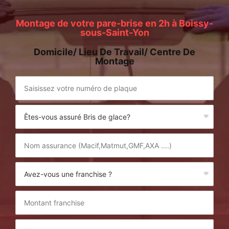
Montage de votre pare-brise en 2h à Boissy-
sous-Saint-Yon
Domicile/ Lieu De Travail/ Centre De
Montage