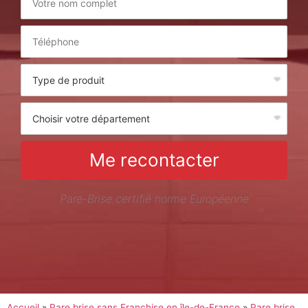
Me recontacter
Pare-Brise certifié norme Européenne
Accueil
»
Pare brise sans Franchise en île-de-France
»
Pare brise