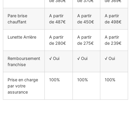
de 380€
de 370€
de 369€
Pare brise
A partir
A partir
A partir
chauffant
de 487€
de 450€
de 498€
Lunette Arrière
A partir
A partir
A partir
de 280€
de 275€
de 239€
Remboursement
√ Oui
√ Oui
√ Oui
franchise
Prise en charge
100%
100%
100%
par votre
assurance