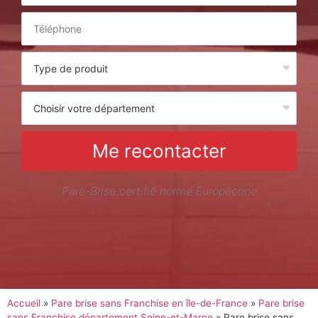
Me recontacter
Pare-Brise certifié norme Européenne
Accueil
»
Pare brise sans Franchise en île-de-France
»
Pare brise
sans Franchise département Seine-et-Marne
»
Pare brise sans