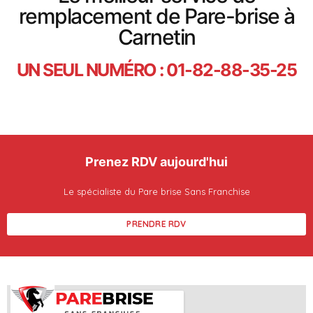
remplacement de Pare-brise à
Carnetin
UN SEUL NUMÉRO : 01-82-88-35-25
Prenez RDV aujourd'hui
Le spécialiste du Pare brise Sans Franchise
PRENDRE RDV