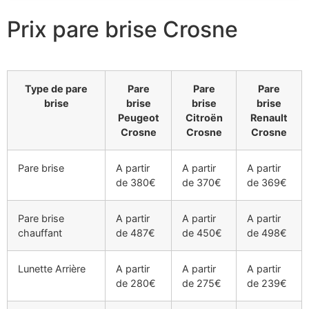
Prix pare brise Crosne
Type de pare
Pare
Pare
Pare
brise
brise
brise
brise
Peugeot
Citroën
Renault
Crosne
Crosne
Crosne
Pare brise
A partir
A partir
A partir
de 380€
de 370€
de 369€
Pare brise
A partir
A partir
A partir
chauffant
de 487€
de 450€
de 498€
Lunette Arrière
A partir
A partir
A partir
de 280€
de 275€
de 239€