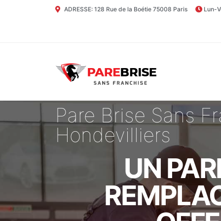
ADRESSE: 128 Rue de la Boétie 75008 Paris
Lun-V
Pare Brise Sans F
Hondevilliers
UN PAR
REMPLAC