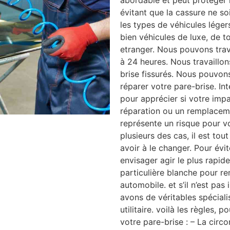
abordable et peut protéger 
évitant que la cassure ne so
les types de véhicules légers
bien véhicules de luxe, de t
etranger. Nous pouvons trava
à 24 heures. Nous travaillons
brise fissurés. Nous pouvon
réparer votre pare-brise. In
pour apprécier si votre imp
réparation ou un remplacemen
représente un risque pour vo
plusieurs des cas, il est tou
avoir à le changer. Pour évit
envisager agir le plus rapi
particulière blanche pour re
automobile. et s’il n’est pa
avons de véritables spéciali
utilitaire. voilà les règles, 
votre pare-brise : – La circo