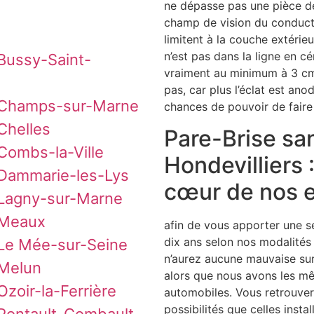
ne dépasse pas une pièce de 
champ de vision du conduct
limitent à la couche extérieu
n’est pas dans la ligne en c
 Bussy-Saint-
vraiment au minimum à 3 cm 
pas, car plus l’éclat est ano
à Champs-sur-Marne
chances de pouvoir de faire 
Chelles
Pare-Brise sa
Combs-la-Ville
Hondevilliers 
 Dammarie-les-Lys
cœur de nos 
 Lagny-sur-Marne
 Meaux
afin de vous apporter une sé
dix ans selon nos modalités
 Le Mée-sur-Seine
n’aurez aucune mauvaise surp
 Melun
alors que nous avons les m
Ozoir-la-Ferrière
automobiles. Vous retrouve
possibilités que celles instal
 Pontault-Combault