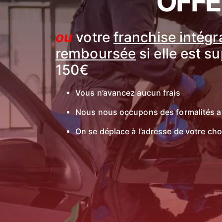
OFFE
ou
votre
franchise intég
remboursée
si elle est s
150€
Vous n’avancez aucun frais
Nous nous occupons des formalités a
On se déplace à l’adresse de votre cho