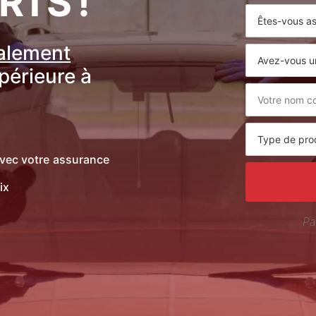
RTS !
ralement
upérieure à
vec votre assurance
ix
Pa