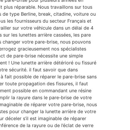
le pare-brise pour plusieurs années en
it plus réparable. Nous travaillons sur tous
 de type Berline, break, citadine, voiture ou
ous les fournisseurs du secteur Français et
iller sur votre véhicule dans un délai de 4
 sur les lunettes arrière cassées, les pare
s changer votre pare-brise, nous pouvons
terrogez gracieusement nos spécialistes
act de pare-brise nécessite une simple
t ! Une lunette arrière détérioré ou fissuré
tre sécurité. il faut savoir que dans
t à fait possible de réparer le pare-brise sans
er toute propagation des fissures, il faut
dement possible en commandant une résine
mplir la rayure dans le pare-brise de votre
s imaginable de réparer votre pare-brise, nous
stes pour changer la lunette arrière de votre
pour déceler s’il est imaginable de réparer
nférence de la rayure ou de l’éclat de verre