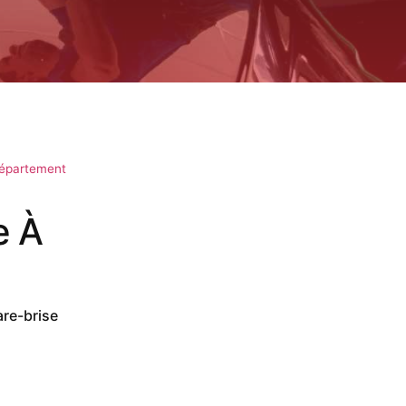
département
e À
are-brise