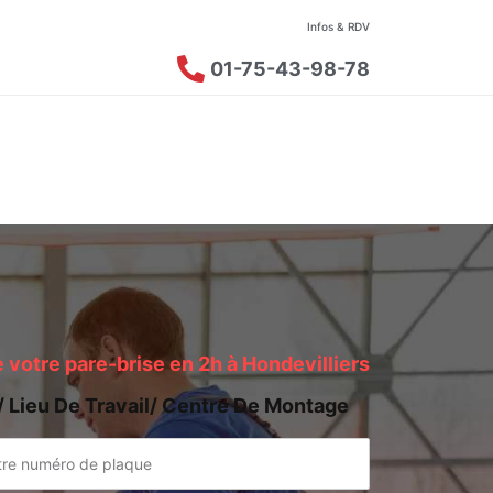
Infos & RDV
01-75-43-98-78
votre pare-brise en 2h à Hondevilliers
/ Lieu De Travail/ Centre De Montage