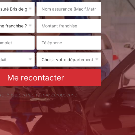
Me recontacter
re-Brise certifié norme Européenne