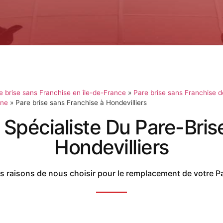
e brise sans Franchise en île-de-France
»
Pare brise sans Franchise 
rne
»
Pare brise sans Franchise à Hondevilliers
 Spécialiste Du Pare-Bris
Hondevilliers
 raisons de nous choisir pour le remplacement de votre P