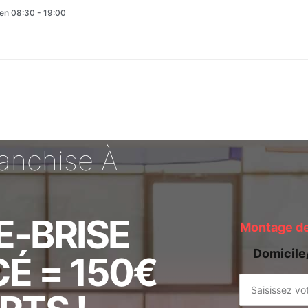
en 08:30 - 19:00
ranchise À
E-BRISE
Montage de 
Domicile
É = 150€