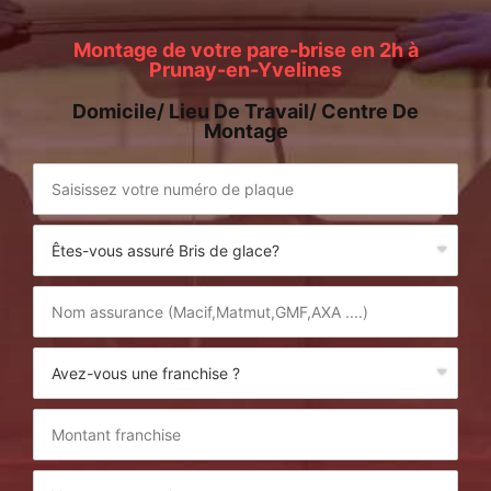
Montage de votre pare-brise en 2h à
Prunay-en-Yvelines
Domicile/ Lieu De Travail/ Centre De
Montage