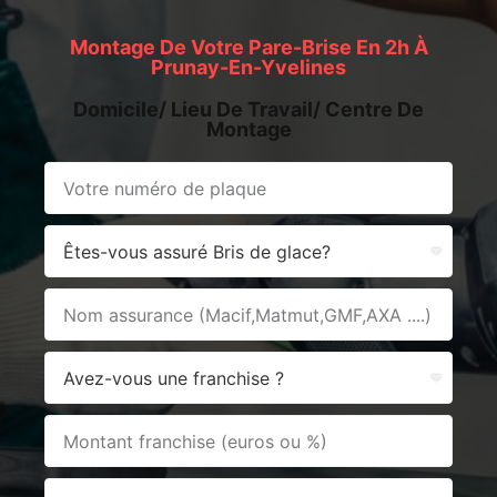
Montage De Votre Pare-Brise En 2h À
Prunay-En-Yvelines
Domicile/ Lieu De Travail/ Centre De
Montage