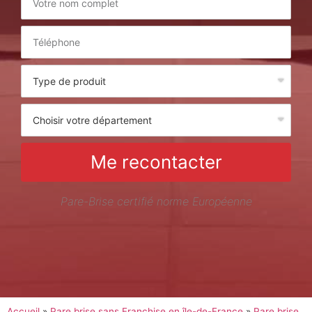
Me recontacter
Pare-Brise certifié norme Européenne
Accueil
»
Pare brise sans Franchise en île-de-France
»
Pare brise