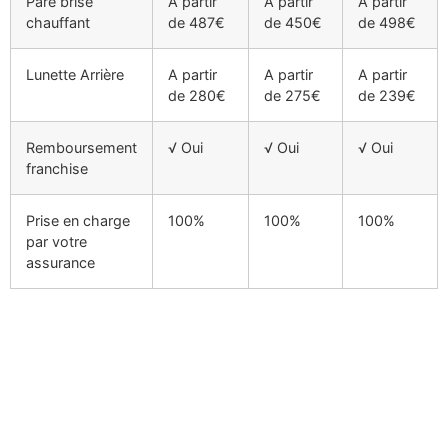
Pare brise
A partir
A partir
A partir
chauffant
de 487€
de 450€
de 498€
Lunette Arrière
A partir
A partir
A partir
de 280€
de 275€
de 239€
Remboursement
√ Oui
√ Oui
√ Oui
franchise
Prise en charge
100%
100%
100%
par votre
assurance