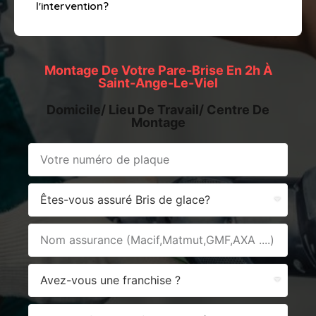
l'intervention?
Montage De Votre Pare-Brise En 2h À
Saint-Ange-Le-Viel
Domicile/ Lieu De Travail/ Centre De
Montage