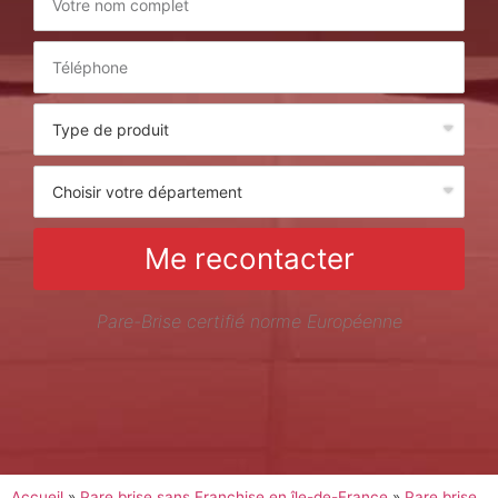
Me recontacter
Pare-Brise certifié norme Européenne
Accueil
»
Pare brise sans Franchise en île-de-France
»
Pare brise