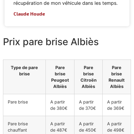
récupération de mon véhicule dans les temps.
Claude Houde
Prix pare brise Albiès
Type de pare
Pare
Pare
Pare
brise
brise
brise
brise
Peugeot
Citroën
Renault
Albiès
Albiès
Albiès
Pare brise
A partir
A partir
A partir
de 380€
de 370€
de 369€
Pare brise
A partir
A partir
A partir
chauffant
de 487€
de 450€
de 498€