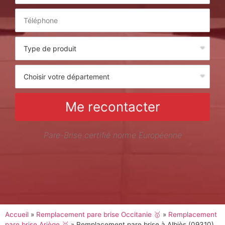
Me recontacter
Pare-Brise certifié norme Européenne
Accueil
»
Remplacement pare brise Occitanie 🥇
»
Remplacement
pare brise Ariège 🥇
»
Remplacement pare brise à Albiès (09310)