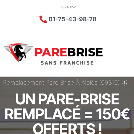
Infos & RDV
01-75-43-98-78
Remplacement Pare Brise À Albiès (09310) 🥇
UN PARE-BRISE
REMPLACÉ = 150€
OFFERTS !