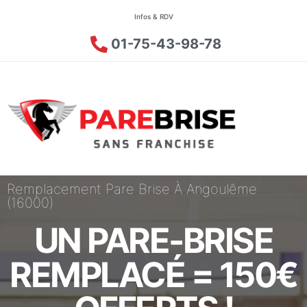
Infos & RDV
01-75-43-98-78
Remplacement Pare Brise À Angoulême
(16000)
UN PARE-BRISE
REMPLACÉ = 150€