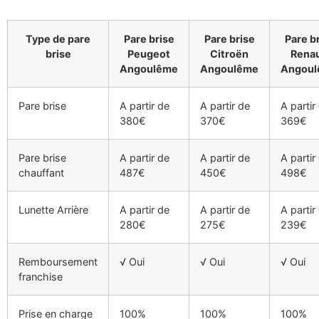
Type de pare
Pare brise
Pare brise
Pare b
brise
Peugeot
Citroën
Renau
Angoulême
Angoulême
Angou
Pare brise
A partir de
A partir de
A partir
380€
370€
369€
Pare brise
A partir de
A partir de
A partir
chauffant
487€
450€
498€
Lunette Arrière
A partir de
A partir de
A partir
280€
275€
239€
Remboursement
√ Oui
√ Oui
√ Oui
franchise
Prise en charge
100%
100%
100%