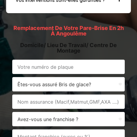
Vos interventions sont-elles garanties ?
Remplacement De Votre Pare-Brise En 2h
À Angoulême
Domicile/ Lieu De Travail/ Centre De
Montage