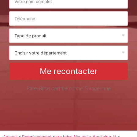
Me recontacter
Pare-Brise certifié norme Européenne
Accueil
»
Remplacement pare brise Nouvelle-Aquitaine 🥇
»