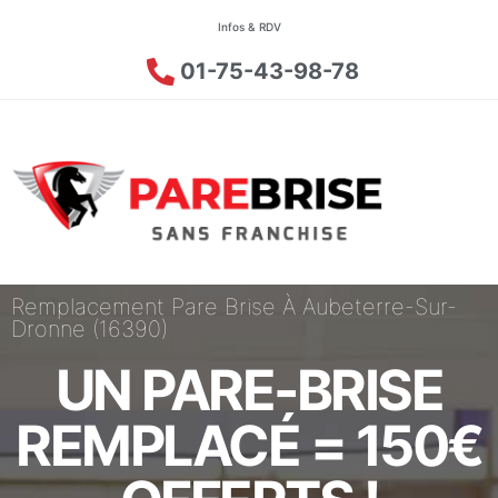
Infos & RDV
01-75-43-98-78
Remplacement Pare Brise À Aubeterre-Sur-
Dronne (16390)
UN PARE-BRISE
REMPLACÉ = 150€