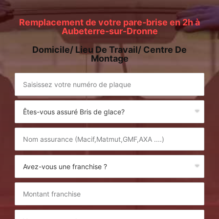
Remplacement de votre pare-brise en 2h à
Aubeterre-sur-Dronne
Domicile/ Lieu De Travail/ Centre De
Montage