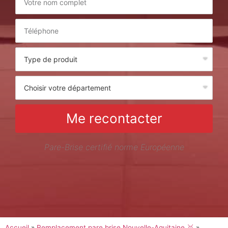
Me recontacter
Pare-Brise certifié norme Européenne
Accueil
»
Remplacement pare brise Nouvelle-Aquitaine 🥇
»