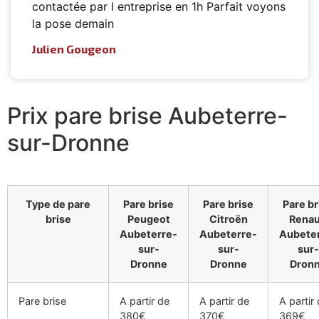
contactée par l entreprise en 1h Parfait voyons
la pose demain
Julien Gougeon
Prix pare brise Aubeterre-
sur-Dronne
Type de pare
Pare brise
Pare brise
Pare br
brise
Peugeot
Citroën
Renau
Aubeterre-
Aubeterre-
Aubete
sur-
sur-
sur-
Dronne
Dronne
Dron
Pare brise
A partir de
A partir de
A partir
380€
370€
369€