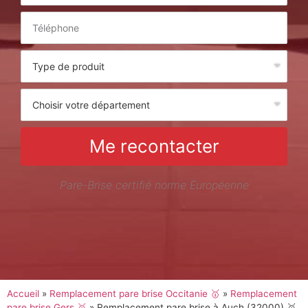
Me recontacter
Pare-Brise certifié norme Européenne
Accueil
»
Remplacement pare brise Occitanie 🥇
»
Remplacement
pare brise Gers 🥇
»
Remplacement pare brise à Auch (32000) 🥇