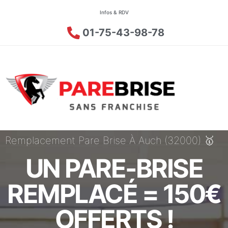
Infos & RDV
01-75-43-98-78
Remplacement Pare Brise À Auch (32000) 🥇
UN PARE-BRISE
REMPLACÉ = 150€
OFFERTS !