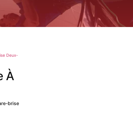
ise Deux-
e À
are-brise