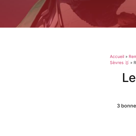
Accueil
»
Rem
Sèvres 🥇
»
R
Le
3 bonnes