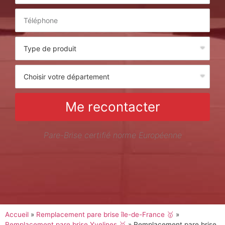
Me recontacter
Pare-Brise certifié norme Européenne
Accueil
»
Remplacement pare brise île-de-France 🥇
»
Remplacement pare brise Yvelines 🥇
»
Remplacement pare brise