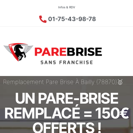
Infos & RDV
01-75-43-98-78
Remplacement Pare Brise À Bailly (78870)🥇
UN PARE-BRISE
REMPLACÉ = 150€
OFFERTS !