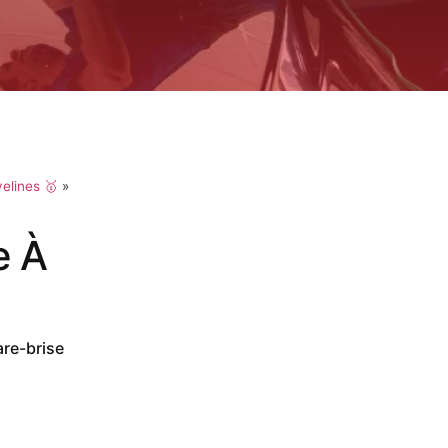
elines 🥇
»
e À
are-brise