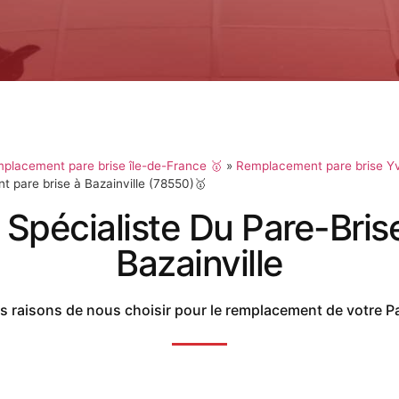
placement pare brise île-de-France 🥇
»
Remplacement pare brise Yv
 pare brise à Bazainville (78550)🥇
 Spécialiste Du Pare-Bris
Bazainville
 raisons de nous choisir pour le remplacement de votre P