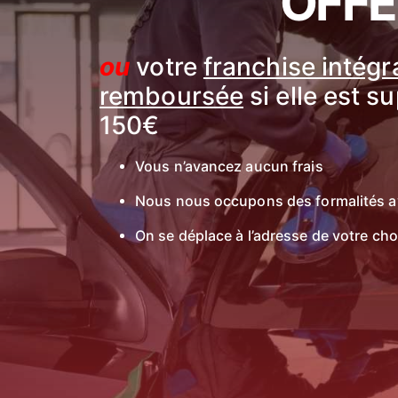
OFFE
ou
votre
franchise intég
remboursée
si elle est s
150€
Vous n’avancez aucun frais
Nous nous occupons des formalités a
On se déplace à l’adresse de votre cho