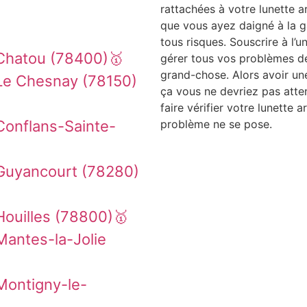
rattachées à votre lunette arr
que vous ayez daigné à la ga
tous risques. Souscrire à l’u
Chatou (78400)🥇
gérer tous vos problèmes de 
grand-chose. Alors avoir u
Le Chesnay (78150)
ça vous ne devriez pas atte
faire vérifier votre lunette a
Conflans-Sainte-
problème ne se pose.
Guyancourt (78280)
Houilles (78800)🥇
Mantes-la-Jolie
Montigny-le-