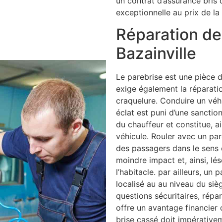
un contrat d’assurance bris 
exceptionnelle au prix de la 
Réparation de 
Bazainville
Le parebrise est une pièce d
exige également la réparati
craquelure. Conduire un véh
éclat est puni d’une sancti
du chauffeur et constitue, a
véhicule. Rouler avec un par
des passagers dans le sens o
moindre impact et, ainsi, lé
l’habitacle. par ailleurs, un 
localisé au au niveau du siè
questions sécuritaires, répar
offre un avantage financier 
brise cassé doit impérative