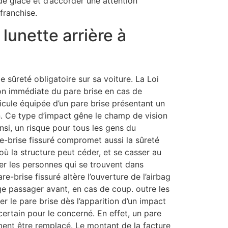
de glace et d’accorder une attention
franchise.
lunette arrière à
e sûreté obligatoire sur sa voiture. La Loi
on immédiate du pare brise en cas de
icule équipée d’un pare brise présentant un
on. Ce type d’impact gêne le champ de vision
insi, un risque pour tous les gens du
e-brise fissuré compromet aussi la sûreté
ù la structure peut céder, et se casser au
ser les personnes qui se trouvent dans
pare-brise fissuré altère l’ouverture de l’airbag
ge passager avant, en cas de coup. outre les
er le pare brise dès l’apparition d’un impact
certain pour le concerné. En effet, un pare
ment être remplacé. Le montant de la facture