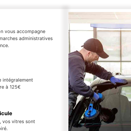
, on vous accompagne
marches administratives
nce.
e intégralement
ure à 125€
icule
 vos vitres sont
iré.