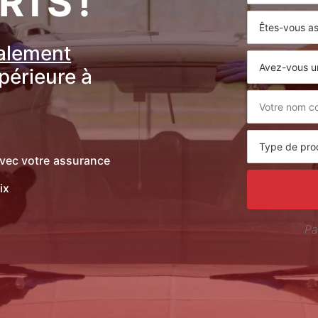
RTS !
ralement
upérieure à
vec votre assurance
ix
Pa