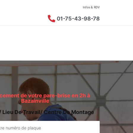
Infos & RDV
01-75-43-98-78
ement de votre pare-brise en 2h à
Bazainville
/ Lieu De Travail/ Centre De Montage