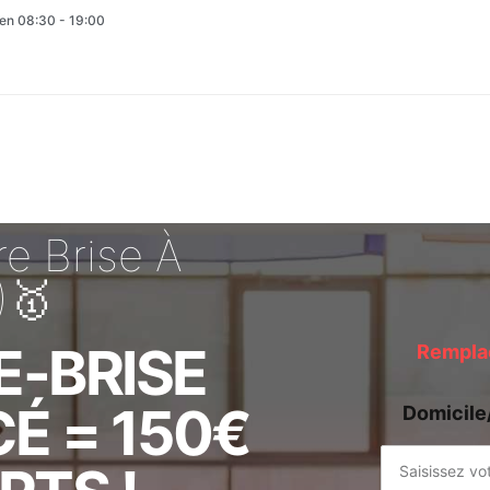
en 08:30 - 19:00
e Brise À
)🥇
E-BRISE
Remplac
É = 150€
Domicile