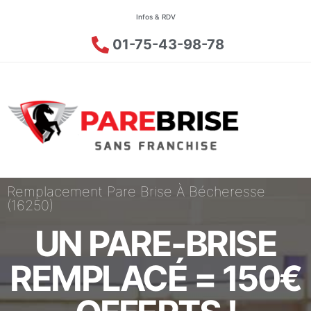
Infos & RDV
01-75-43-98-78
Remplacement Pare Brise À Bécheresse
(16250)
UN PARE-BRISE
REMPLACÉ = 150€