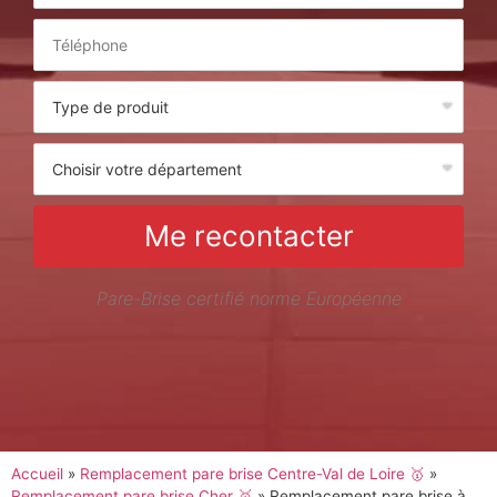
Me recontacter
Pare-Brise certifié norme Européenne
Accueil
»
Remplacement pare brise Centre-Val de Loire 🥇
»
Remplacement pare brise Cher 🥇
»
Remplacement pare brise à