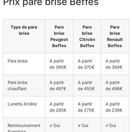
Prix pare brise Beffes
Type de pare
Pare
Pare
Pare
brise
brise
brise
brise
Peugeot
Citroën
Renault
Beffes
Beffes
Beffes
Pare brise
A partir
A partir
A partir
de 380€
de 370€
de 369€
Pare brise
A partir
A partir
A partir
chauffant
de 487€
de 450€
de 498€
Lunette Arrière
A partir
A partir
A partir
de 280€
de 275€
de 239€
Remboursement
√ Oui
√ Oui
√ Oui
franchise