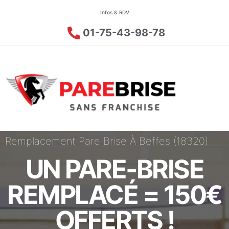
Infos & RDV
01-75-43-98-78
Remplacement Pare Brise À Beffes (18320)
UN PARE-BRISE
REMPLACÉ = 150€
OFFERTS !