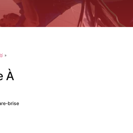
🥇
»
e À
are-brise