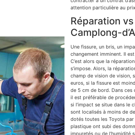
contracter à un contrat d’as
attention particulière au pri
Réparation v
Camplong-d’
Une fissure, un bris, un impa
changement imminent. Il est 
C’est alors que la réparatio
s’impose. Alors, la réparatio
champ de vision de vision, si
euros, si la fissure est moin
de 5 cm de bord. Dans ces c
il est préférable de procéde
si l’impact se situe dans le 
sont localisés à moins de d
dotés toutes les Toyota par e
plastique ont subi des domm
impuretés ou de l’humidité s