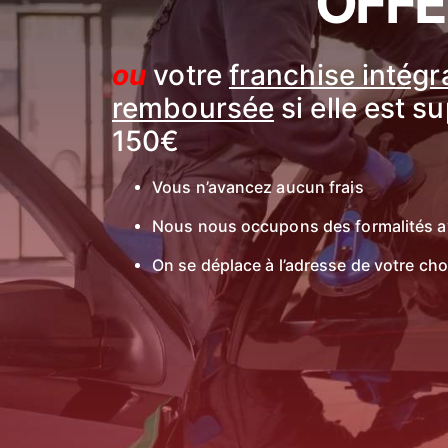
OFFE
ou
votre
franchise intég
remboursée
si elle est s
150€
Vous n’avancez aucun frais
Nous nous occupons des formalités a
On se déplace à l’adresse de votre cho