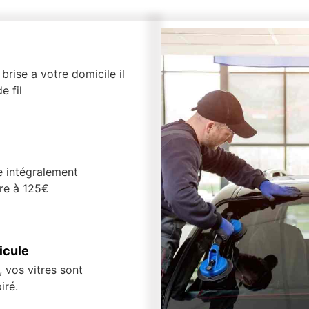
brise a votre domicile il
e fil
e intégralement
ure à 125€
icule
 vos vitres sont
iré.