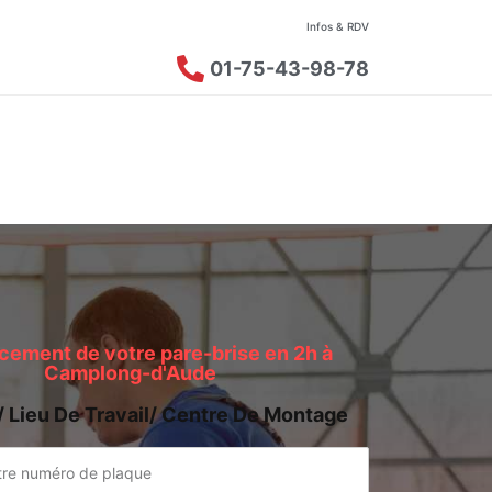
Infos & RDV
01-75-43-98-78
ement de votre pare-brise en 2h à
Camplong-d'Aude
/ Lieu De Travail/ Centre De Montage