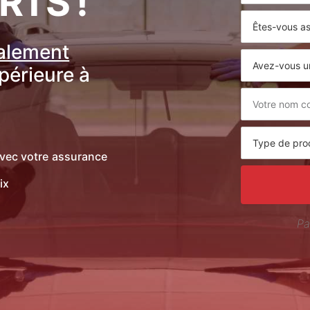
RTS !
ralement
upérieure à
vec votre assurance
ix
Pa