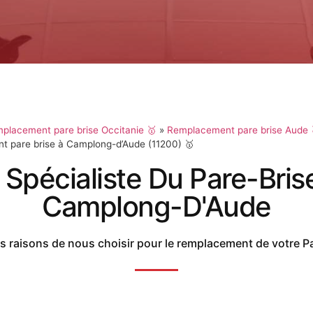
placement pare brise Occitanie 🥇
»
Remplacement pare brise Aude 
 pare brise à Camplong-d’Aude (11200) 🥇
 Spécialiste Du Pare-Bris
Camplong-D'Aude
 raisons de nous choisir pour le remplacement de votre P