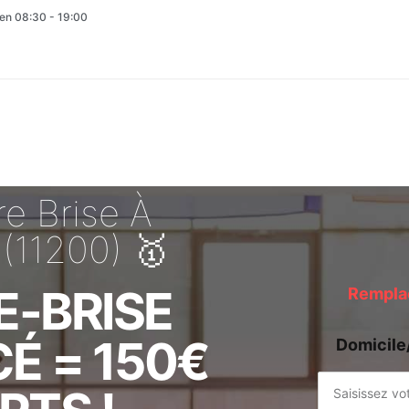
en 08:30 - 19:00
e Brise À
(11200) 🥇
E-BRISE
Remplac
É = 150€
Domicile