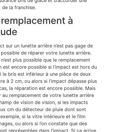
surance bris de glace et d’accorder une
x de la franchise.
s remplacement à
Aude
ct sur un lunette arrière n’est pas gage de
possible de réparer votre lunette arrière.
n n’est plus possible que le remplacement
n est encore possible si l’impact est hors du
 le bris est inférieur à une pièce de deux
dre à 2 cm, ou alors si l’impact dépasse plus
as, la réparation est encore possible. Mais
r au remplacement de votre lunette arrière
champ de vision de vision, si les impacts
eux cm du détecteur de pluie dont sont
xemple, si la vitre intérieure et le film
ages, ou alors si l’on constate que des
ont représentées dans l’impact. Si ça arrive,