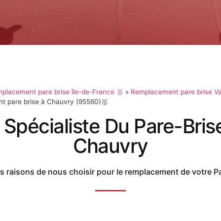
placement pare brise île-de-France 🥇
»
Remplacement pare brise Va
 pare brise à Chauvry (95560)🥇
 Spécialiste Du Pare-Bris
Chauvry
 raisons de nous choisir pour le remplacement de votre P