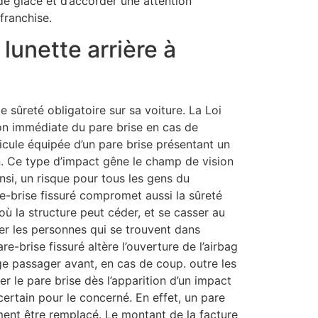
de glace et d’accorder une attention
franchise.
lunette arrière à
e sûreté obligatoire sur sa voiture. La Loi
on immédiate du pare brise en cas de
icule équipée d’un pare brise présentant un
on. Ce type d’impact gêne le champ de vision
insi, un risque pour tous les gens du
e-brise fissuré compromet aussi la sûreté
ù la structure peut céder, et se casser au
ser les personnes qui se trouvent dans
pare-brise fissuré altère l’ouverture de l’airbag
ge passager avant, en cas de coup. outre les
er le pare brise dès l’apparition d’un impact
certain pour le concerné. En effet, un pare
ment être remplacé. Le montant de la facture