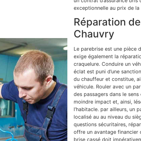
un contrat d’assurance bris 
exceptionnelle au prix de la 
Réparation de 
Chauvry
Le parebrise est une pièce d
exige également la réparati
craquelure. Conduire un véh
éclat est puni d’une sancti
du chauffeur et constitue, a
véhicule. Rouler avec un par
des passagers dans le sens o
moindre impact et, ainsi, lé
l’habitacle. par ailleurs, un 
localisé au au niveau du siè
questions sécuritaires, répar
offre un avantage financier 
brise cassé doit impérative