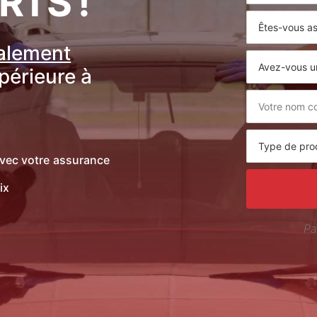
RTS !
ralement
upérieure à
vec votre assurance
ix
Pa