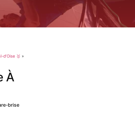
l-d’Oise 🥇
»
e À
are-brise