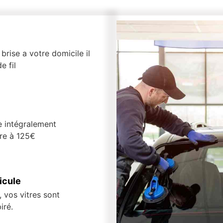
brise a votre domicile il
e fil
e intégralement
ure à 125€
icule
 vos vitres sont
iré.