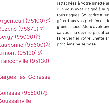
rattachées à votre lunette arr
que vous ayez daigné à la ga
tous risques. Souscrire à l’u
rgenteuil (95100)🥇
gérer tous vos problèmes de 
grand-chose. Alors avoir u
Bezons (95870)🥇
ça vous ne devriez pas atte
Cergy (95000)🥇
faire vérifier votre lunette a
 Eaubonne (95600)🥇
problème ne se pose.
Ermont (95120)🥇
ranconville (95130)
 Garges-lès-Gonesse
 Gonesse (95500)🥇
oussainville