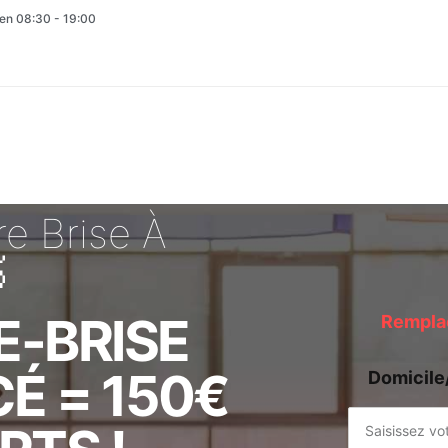
en 08:30 - 19:00
e Brise À

E-BRISE
Remplac
É = 150€
Domicile