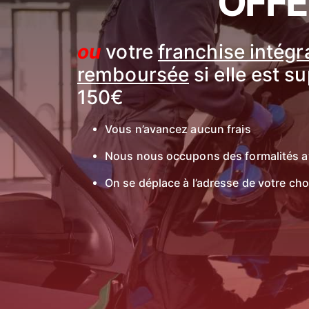
OFFE
ou
votre
franchise intég
remboursée
si elle est s
150€
Vous n’avancez aucun frais
Nous nous occupons des formalités a
On se déplace à l’adresse de votre cho