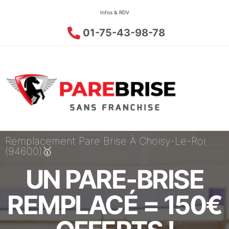
Infos & RDV
01-75-43-98-78
Remplacement Pare Brise À Choisy-Le-Roi
(94600)🥇
UN PARE-BRISE
REMPLACÉ = 150€