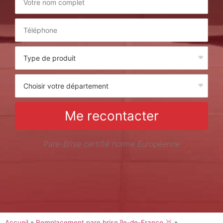
Me recontacter
Pare-Brise certifié norme Européenne
Accueil
»
Remplacement pare brise île-de-France 🥇
»