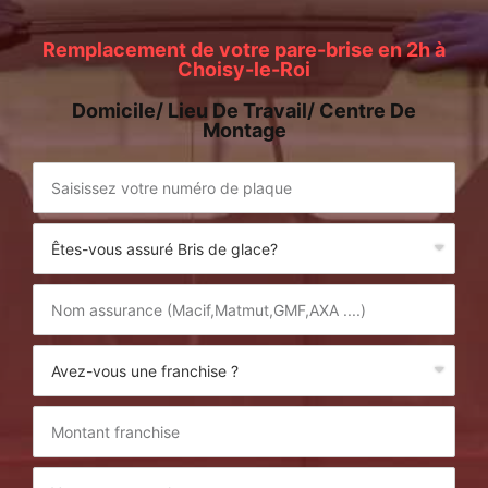
Remplacement de votre pare-brise en 2h à
Choisy-le-Roi
Domicile/ Lieu De Travail/ Centre De
Montage