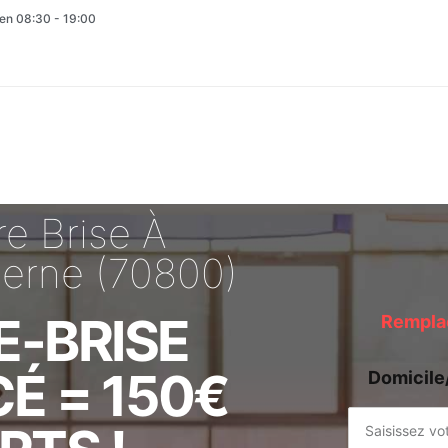
en 08:30 - 19:00
e Brise À
terne (70800)
E-BRISE
Remplac
É = 150€
Domicile