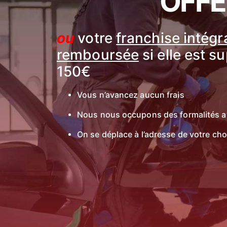
OFFE
ou
votre
franchise intég
remboursée
si elle est s
150€
Vous n’avancez aucun frais
Nous nous occupons des formalités a
On se déplace à l’adresse de votre cho