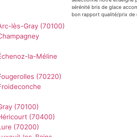
sérénité bris de glace acco
bon rapport qualité/prix de 
Arc-lès-Gray (70100)
 Champagney
Échenoz-la-Méline
Fougerolles (70220)
Froideconche
Gray (70100)
Héricourt (70400)
Lure (70200)
uxeuil-les-Bains