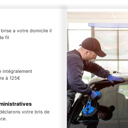
brise a votre domicile il
e fil
e intégralement
ure à 125€
inistratives
 déclarons votre bris de
ce.