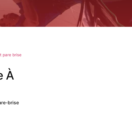
 pare brise
e À
are-brise