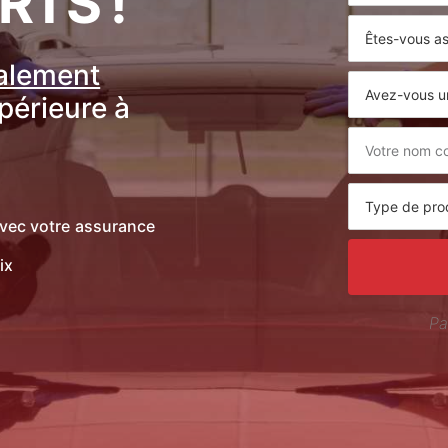
RTS !
ralement
upérieure à
vec votre assurance
ix
Pa