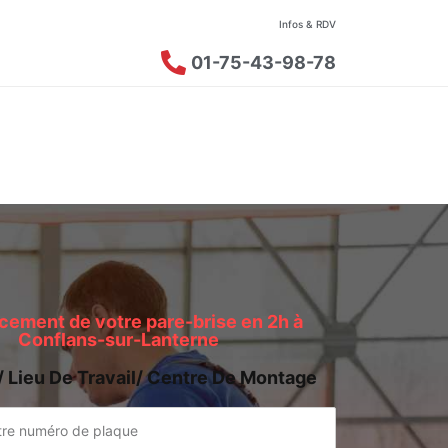
Infos & RDV
01-75-43-98-78
ement de votre pare-brise en 2h à
Conflans-sur-Lanterne
/ Lieu De Travail/ Centre De Montage