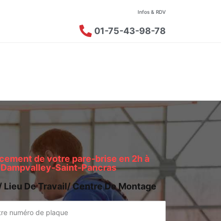
Infos & RDV
01-75-43-98-78
ement de votre pare-brise en 2h à
Dampvalley-Saint-Pancras
/ Lieu De Travail/ Centre De Montage