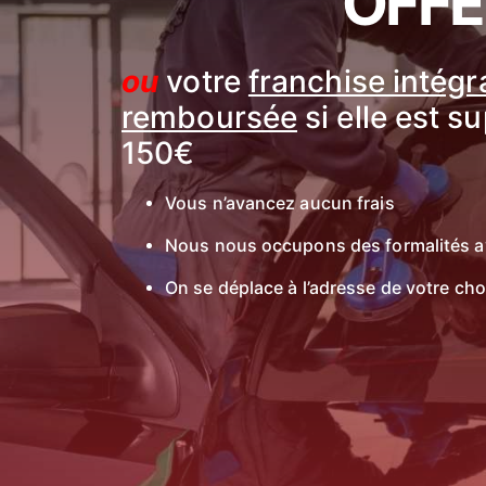
OFFE
ou
votre
franchise intég
remboursée
si elle est s
150€
Vous n’avancez aucun frais
Nous nous occupons des formalités a
On se déplace à l’adresse de votre cho