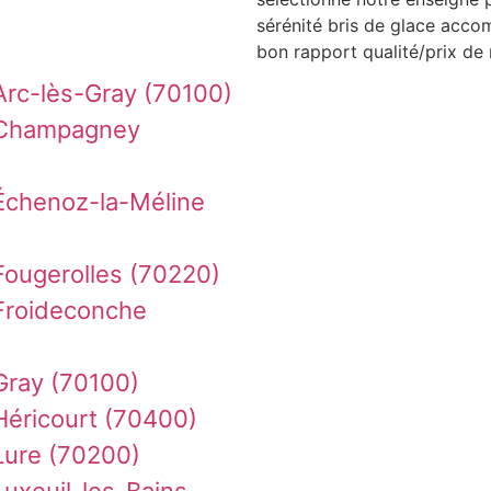
sérénité bris de glace acco
bon rapport qualité/prix de 
Arc-lès-Gray (70100)
 Champagney
Échenoz-la-Méline
Fougerolles (70220)
Froideconche
Gray (70100)
Héricourt (70400)
Lure (70200)
uxeuil-les-Bains