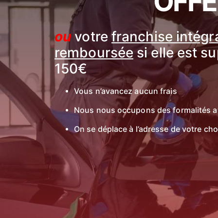
OFFE
ou
votre
franchise intég
remboursée
si elle est s
150€
Vous n’avancez aucun frais
Nous nous occupons des formalités a
On se déplace à l’adresse de votre cho