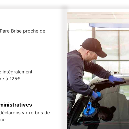
r Pare Brise proche de
e intégralement
ure à 125€
inistratives
 déclarons votre bris de
ce.