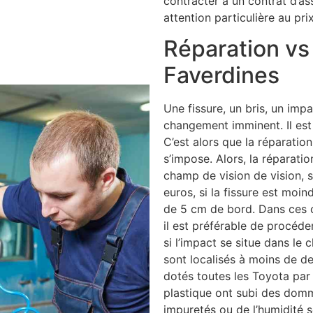
contracter à un contrat d’as
attention particulière au pri
Réparation v
Faverdines
Une fissure, un bris, un impa
changement imminent. Il est 
C’est alors que la réparatio
s’impose. Alors, la réparatio
champ de vision de vision, si
euros, si la fissure est moin
de 5 cm de bord. Dans ces c
il est préférable de procéde
si l’impact se situe dans le 
sont localisés à moins de d
dotés toutes les Toyota par e
plastique ont subi des domm
impuretés ou de l’humidité s