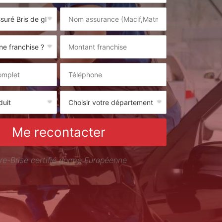
Me recontacter
re-Brise certifié norme Européenne