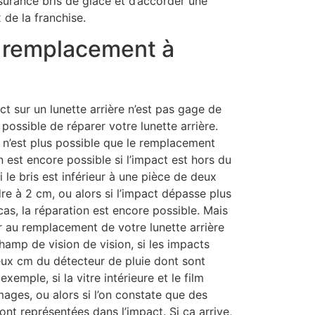
surance bris de glace et d’accorder une
x de la franchise.
s remplacement à
ct sur un lunette arrière n’est pas gage de
possible de réparer votre lunette arrière.
n n’est plus possible que le remplacement
n est encore possible si l’impact est hors du
 le bris est inférieur à une pièce de deux
dre à 2 cm, ou alors si l’impact dépasse plus
as, la réparation est encore possible. Mais
r au remplacement de votre lunette arrière
champ de vision de vision, si les impacts
eux cm du détecteur de pluie dont sont
xemple, si la vitre intérieure et le film
ages, ou alors si l’on constate que des
ont représentées dans l’impact. Si ça arrive,