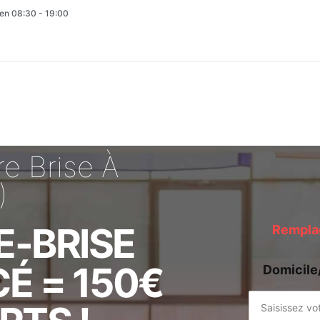
en 08:30 - 19:00
e Brise À
)
E-BRISE
Remplac
É = 150€
Domicile