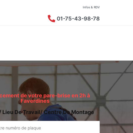
Infos & RDV
01-75-43-98-78
ement de votre pare-brise en 2h à
Faverdines
/ Lieu De Travail/ Centre De Montage