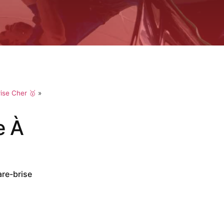
ise Cher 🥇
»
e À
are-brise