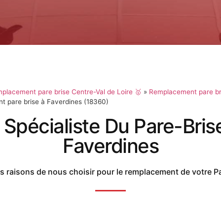
placement pare brise Centre-Val de Loire 🥇
»
Remplacement pare br
 pare brise à Faverdines (18360)
 Spécialiste Du Pare-Bris
Faverdines
 raisons de nous choisir pour le remplacement de votre P