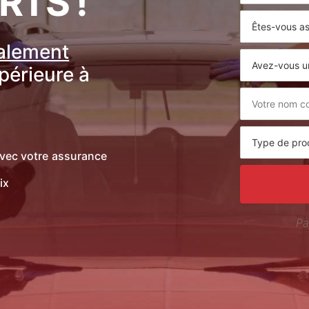
RTS !
ralement
upérieure à
vec votre assurance
ix
Pa