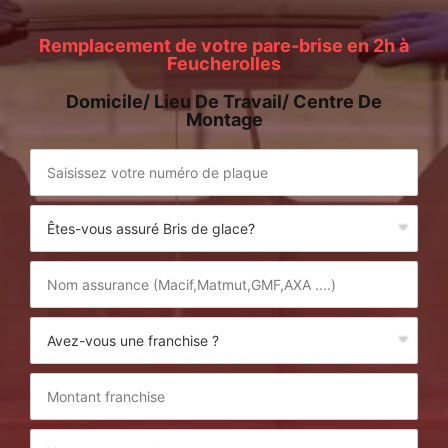
Remplacement de votre pare-brise en 2h à
Feucherolles
Domicile/ Lieu De Travail/ Centre De
Montage