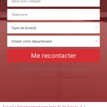
Me recontacter
Pare-Brise certifié norme Européenne
Accueil
»
Remplacement pare brise île-de-France 🥇
»