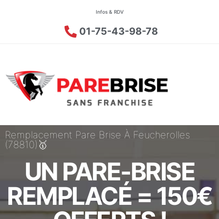
Infos & RDV
01-75-43-98-78
Remplacement Pare Brise À Feucherolles
(78810)🥇
UN PARE-BRISE
REMPLACÉ = 150€