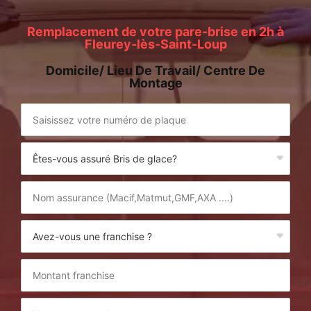
Remplacement de votre pare-brise en 2h à
Fleurey-lès-Saint-Loup
Domicile/ Lieu De Travail/ Centre De
Montage