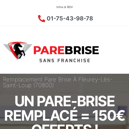
Infos & RDV
01-75-43-98-78
Remplacement Pare Brise À Fleurey-Lès-
Saint-Loup (70800)
UN PARE-BRISE
REMPLACÉ = 150€