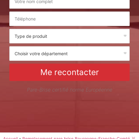
Me recontacter
Pare-Brise certifié norme Européenne
Accueil
»
Remplacement pare brise Bourgogne-Franche-Comté 🥇