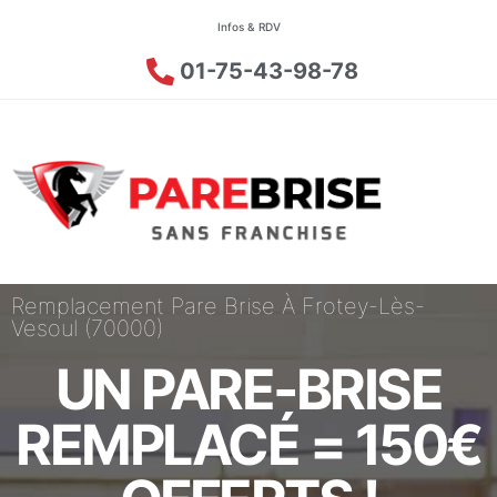
Infos & RDV
01-75-43-98-78
Remplacement Pare Brise À Frotey-Lès-
Vesoul (70000)
UN PARE-BRISE
REMPLACÉ = 150€