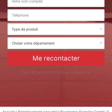
Me recontacter
Pare-Brise certifié norme Européenne
Accueil
»
Remplacement pare brise Bourgogne-Franche-Comté 🥇