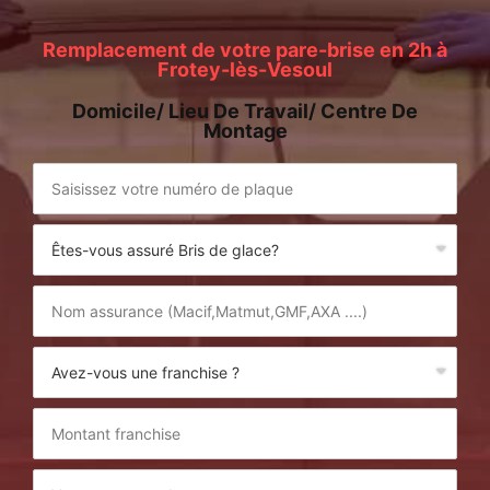
Remplacement de votre pare-brise en 2h à
Frotey-lès-Vesoul
Domicile/ Lieu De Travail/ Centre De
Montage