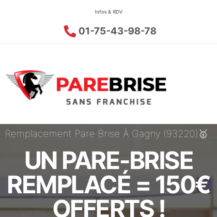
Infos & RDV
01-75-43-98-78
Remplacement Pare Brise À Gagny (93220)🥇
UN PARE-BRISE
REMPLACÉ = 150€
OFFERTS !