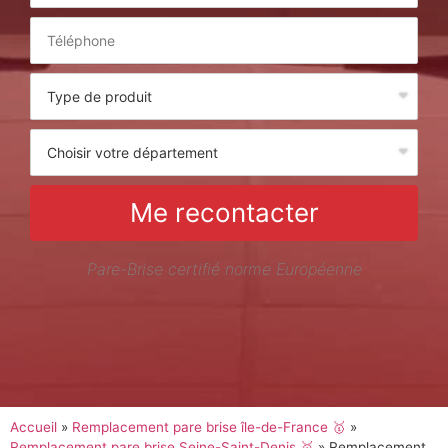
Me recontacter
Pare-Brise certifié norme Européenne
Accueil
»
Remplacement pare brise île-de-France 🥇
»
Remplacement pare brise Seine-Saint-Denis 🥇
»
Remplacement