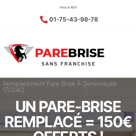
Infos & RDV
01-75-43-98-78
Remplacement Pare Brise À Genevreuille
(70240)
UN PARE-BRISE
REMPLACÉ = 150€