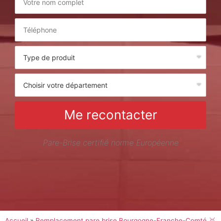
Me recontacter
Pare-Brise certifié norme Européenne
Accueil
»
Remplacement pare brise Bourgogne-Franche-Comté 🥇