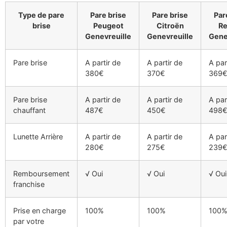
Type de pare
Pare brise
Pare brise
Par
brise
Peugeot
Citroën
Re
Genevreuille
Genevreuille
Gene
Pare brise
A partir de
A partir de
A par
380€
370€
369
Pare brise
A partir de
A partir de
A par
chauffant
487€
450€
498
Lunette Arrière
A partir de
A partir de
A par
280€
275€
239
Remboursement
√ Oui
√ Oui
√ Oui
franchise
Prise en charge
100%
100%
100
par votre