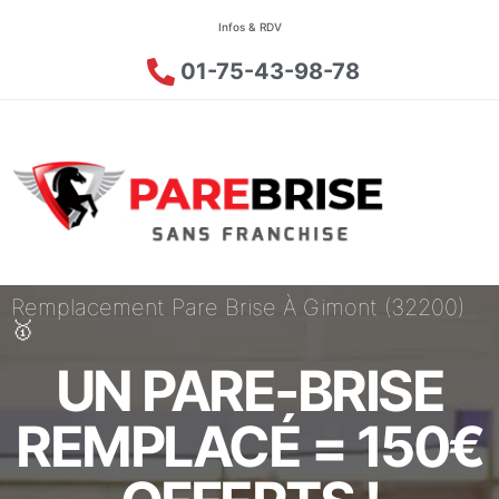
Infos & RDV
01-75-43-98-78
Remplacement Pare Brise À Gimont (32200)
🥇
UN PARE-BRISE
REMPLACÉ = 150€