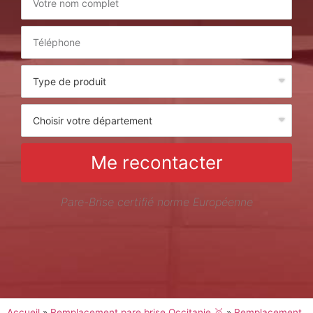
Me recontacter
Pare-Brise certifié norme Européenne
Accueil
»
Remplacement pare brise Occitanie 🥇
»
Remplacement