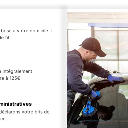
brise a votre domicile il
e fil
e intégralement
ure à 125€
inistratives
 déclarons votre bris de
ce.