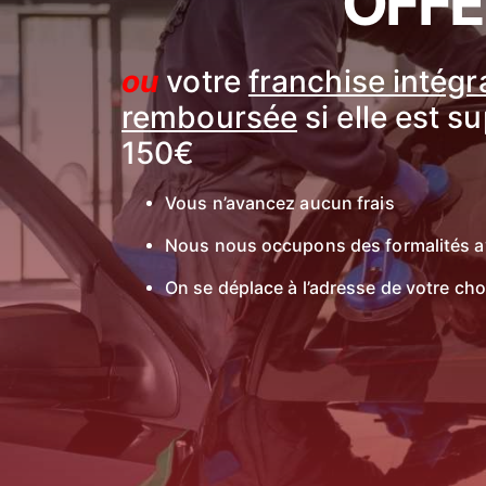
OFFE
ou
votre
franchise intég
remboursée
si elle est s
150€
Vous n’avancez aucun frais
Nous nous occupons des formalités a
On se déplace à l’adresse de votre cho