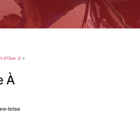
l-d’Oise 🥇
»
e À
are-brise