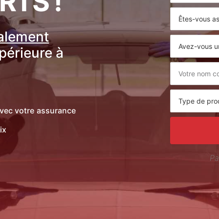
RTS !
ralement
upérieure à
vec votre assurance
ix
Pa