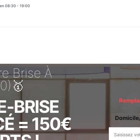
en 08:30 - 19:00
e Brise À
0)🥇
E-BRISE
Remplac
É = 150€
Domicile