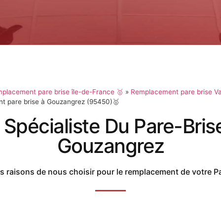
placement pare brise île-de-France 🥇
»
Remplacement pare brise Va
 pare brise à Gouzangrez (95450)🥇
 Spécialiste Du Pare-Bris
Gouzangrez
 raisons de nous choisir pour le remplacement de votre P