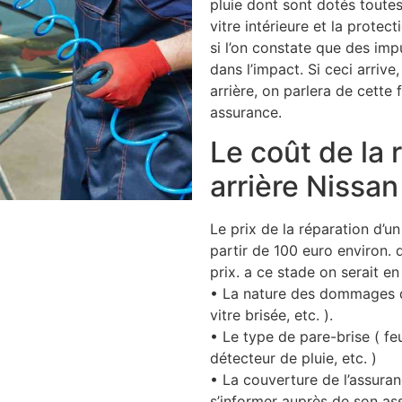
pluie dont sont dotés toutes
vitre intérieure et la prote
si l’on constate que des imp
dans l’impact. Si ceci arrive
arrière, on parlera de cette
assurance.
Le coût de la 
arrière Nissa
Le prix de la réparation d
partir de 100 euro environ. d
prix. a ce stade on serait en
• La nature des dommages du
vitre brisée, etc. ).
• Le type de pare-brise ( feu
détecteur de pluie, etc. )
• La couverture de l’assura
s’informer auprès de son as