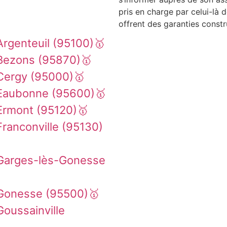
pris en charge par celui-là 
offrent des garanties constr
rgenteuil (95100)🥇
Bezons (95870)🥇
Cergy (95000)🥇
 Eaubonne (95600)🥇
Ermont (95120)🥇
ranconville (95130)
 Garges-lès-Gonesse
 Gonesse (95500)🥇
oussainville