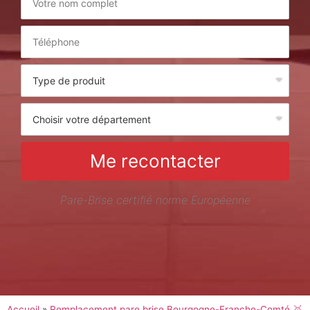
Me recontacter
Pare-Brise certifié norme Européenne
Accueil
»
Remplacement pare brise Bourgogne-Franche-Comté 🥇