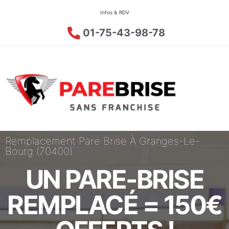
Infos & RDV
01-75-43-98-78
Remplacement Pare Brise À Granges-Le-
Bourg (70400)
UN PARE-BRISE
REMPLACÉ = 150€