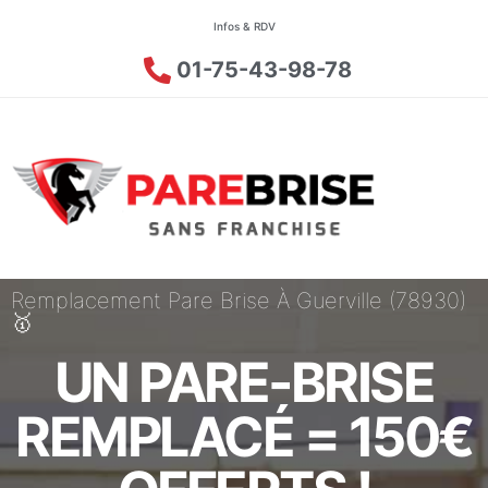
Infos & RDV
01-75-43-98-78
Remplacement Pare Brise À Guerville (78930)
🥇
UN PARE-BRISE
REMPLACÉ = 150€