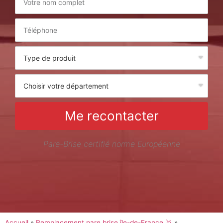
Me recontacter
Pare-Brise certifié norme Européenne
Accueil
»
Remplacement pare brise île-de-France 🥇
»