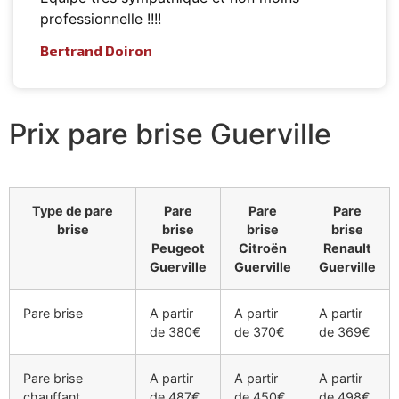
professionnelle !!!!
Bertrand Doiron
Prix pare brise Guerville
Type de pare
Pare
Pare
Pare
brise
brise
brise
brise
Peugeot
Citroën
Renault
Guerville
Guerville
Guerville
Pare brise
A partir
A partir
A partir
de 380€
de 370€
de 369€
Pare brise
A partir
A partir
A partir
chauffant
de 487€
de 450€
de 498€