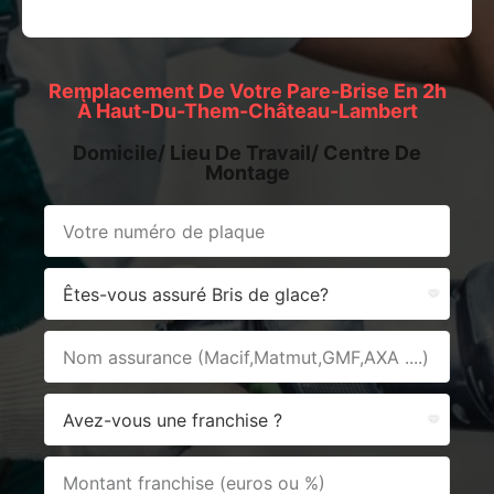
Remplacement De Votre Pare-Brise En 2h
À Haut-Du-Them-Château-Lambert
Domicile/ Lieu De Travail/ Centre De
Montage