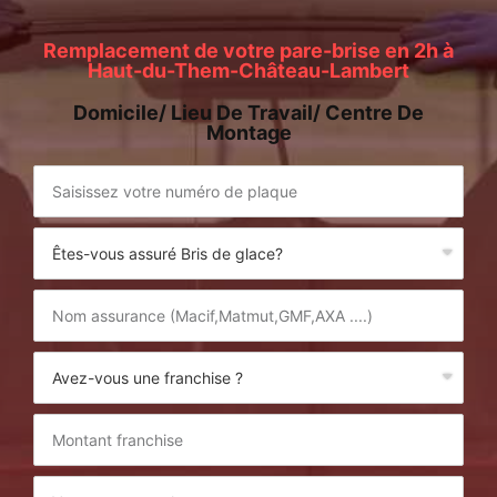
Remplacement de votre pare-brise en 2h à
Haut-du-Them-Château-Lambert
Domicile/ Lieu De Travail/ Centre De
Montage