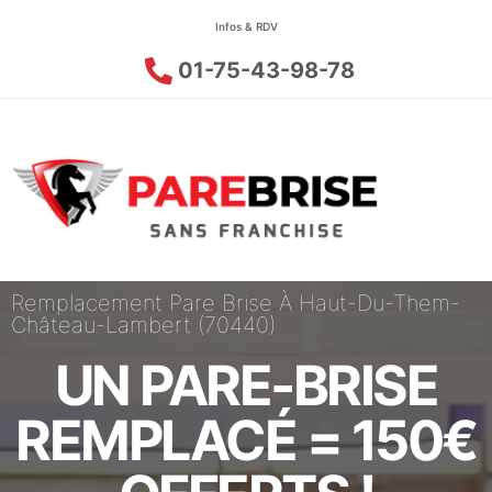
Infos & RDV
01-75-43-98-78
Remplacement Pare Brise À Haut-Du-Them-
Château-Lambert (70440)
UN PARE-BRISE
REMPLACÉ = 150€