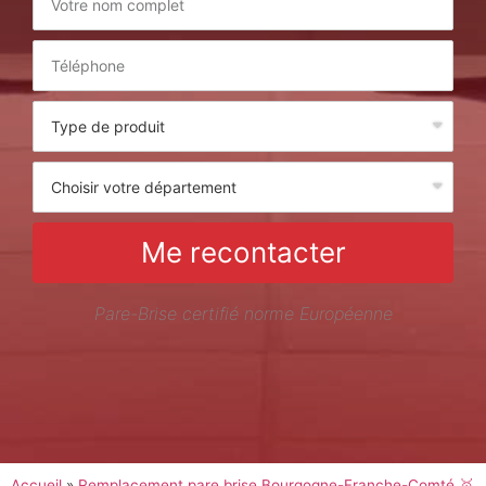
Me recontacter
Pare-Brise certifié norme Européenne
Accueil
»
Remplacement pare brise Bourgogne-Franche-Comté 🥇