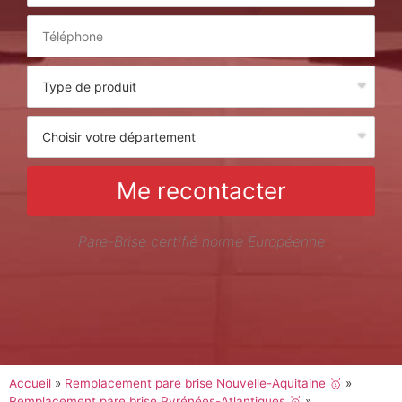
Me recontacter
Pare-Brise certifié norme Européenne
Accueil
»
Remplacement pare brise Nouvelle-Aquitaine 🥇
»
Remplacement pare brise Pyrénées-Atlantiques 🥇
»