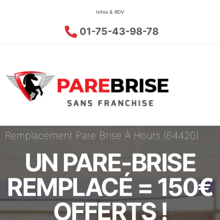
Infos & RDV
01-75-43-98-78
Remplacement Pare Brise À Hours (64420)
UN PARE-BRISE
REMPLACÉ = 150€
OFFERTS !