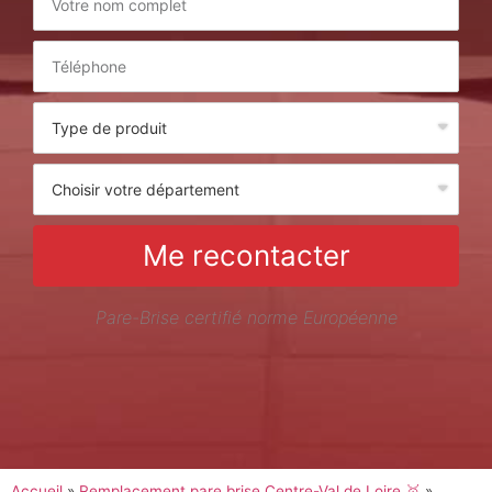
Me recontacter
Pare-Brise certifié norme Européenne
Accueil
»
Remplacement pare brise Centre-Val de Loire 🥇
»