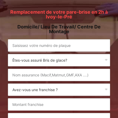
Remplacement de votre pare-brise en 2h à
Ivoy-le-Pré
Domicile/ Lieu De Travail/ Centre De
Montage