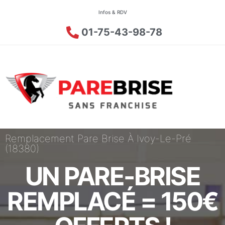
Infos & RDV
01-75-43-98-78
Remplacement Pare Brise À Ivoy-Le-Pré
(18380)
UN PARE-BRISE
REMPLACÉ = 150€