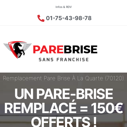
Infos & RDV
01-75-43-98-78
Remplacement Pare Brise À La Quarte (70120)
UN PARE-BRISE
REMPLACÉ = 150€
OFFERTS !