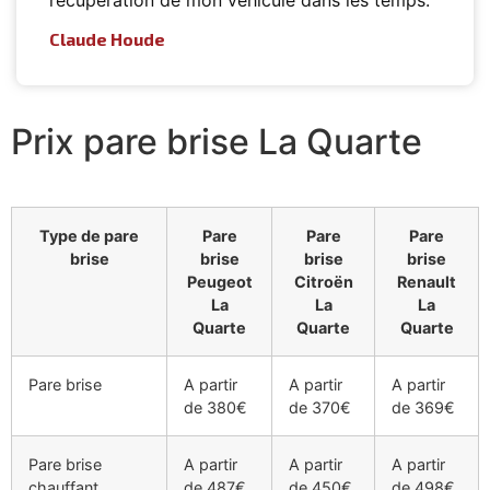
Claude Houde
Prix pare brise La Quarte
Type de pare
Pare
Pare
Pare
brise
brise
brise
brise
Peugeot
Citroën
Renault
La
La
La
Quarte
Quarte
Quarte
Pare brise
A partir
A partir
A partir
de 380€
de 370€
de 369€
Pare brise
A partir
A partir
A partir
chauffant
de 487€
de 450€
de 498€