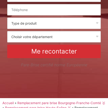
Me recontacter
Pare-Brise certifié norme Européenne
Accueil
»
Remplacement pare brise Bourgogne-Franche-Comté 🥇
»
Remplacement pare brise Haute-Saône 🥇
»
Remplacement