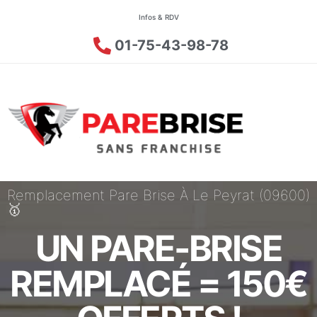
Infos & RDV
01-75-43-98-78
Remplacement Pare Brise À Le Peyrat (09600)
🥇
UN PARE-BRISE
REMPLACÉ = 150€