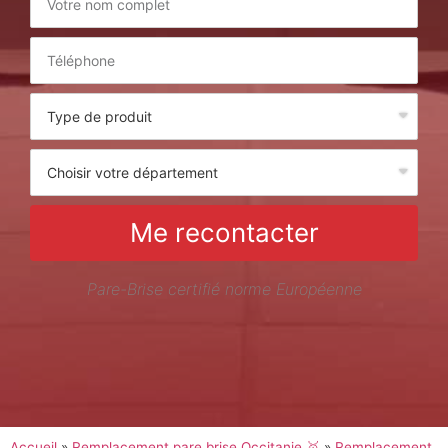
Me recontacter
Pare-Brise certifié norme Européenne
Accueil
»
Remplacement pare brise Occitanie 🥇
»
Remplacement