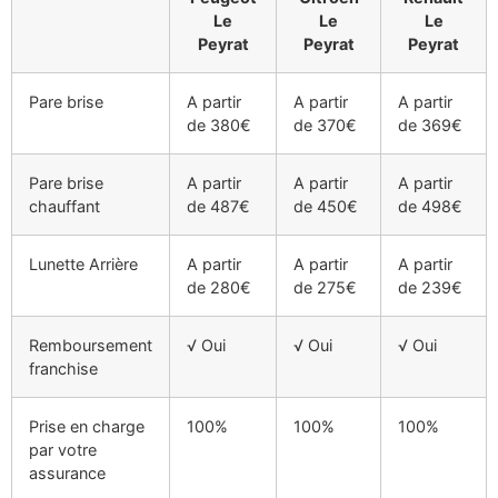
Le
Le
Le
Peyrat
Peyrat
Peyrat
Pare brise
A partir
A partir
A partir
de 380€
de 370€
de 369€
Pare brise
A partir
A partir
A partir
chauffant
de 487€
de 450€
de 498€
Lunette Arrière
A partir
A partir
A partir
de 280€
de 275€
de 239€
Remboursement
√ Oui
√ Oui
√ Oui
franchise
Prise en charge
100%
100%
100%
par votre
assurance