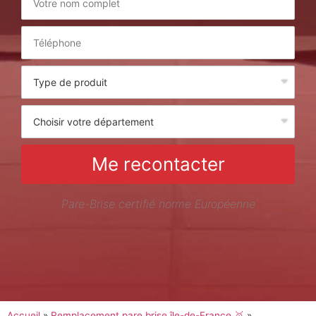
Me recontacter
Pare-Brise certifié norme Européenne
Accueil
»
Remplacement pare brise île-de-France 🥇
»