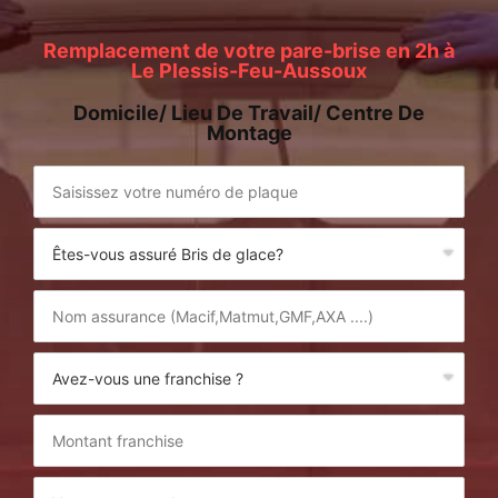
Remplacement de votre pare-brise en 2h à
Le Plessis-Feu-Aussoux
Domicile/ Lieu De Travail/ Centre De
Montage