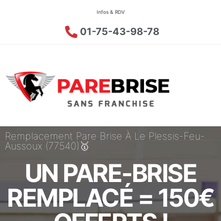
Infos & RDV
01-75-43-98-78
Remplacement Pare Brise À Le Plessis-Feu-
Aussoux (77540)🥇
UN PARE-BRISE
REMPLACÉ = 150€