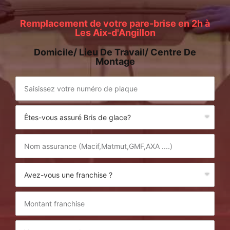
Remplacement de votre pare-brise en 2h à
Les Aix-d'Angillon
Domicile/ Lieu De Travail/ Centre De
Montage