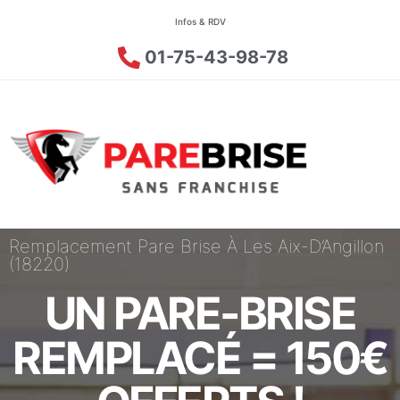
Infos & RDV
01-75-43-98-78
Remplacement Pare Brise À Les Aix-D’Angillon
(18220)
UN PARE-BRISE
REMPLACÉ = 150€