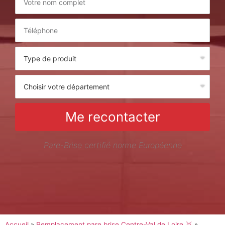
Me recontacter
Pare-Brise certifié norme Européenne
Accueil
»
Remplacement pare brise Centre-Val de Loire 🥇
»