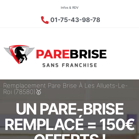
Infos & RDV
01-75-43-98-78
Remplacement Pare Brise À Les Alluets-Le-
Roi (78580)🥇
UN PARE-BRISE
REMPLACÉ = 150€