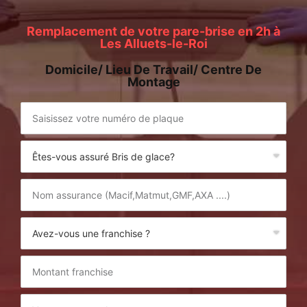
Remplacement de votre pare-brise en 2h à
Les Alluets-le-Roi
Domicile/ Lieu De Travail/ Centre De
Montage