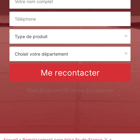
Me recontacter
Pare-Brise certifié norme Européenne
Accueil
»
Remplacement pare brise île-de-France 🥇
»