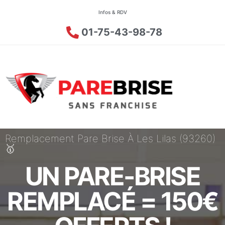
Infos & RDV
01-75-43-98-78
Remplacement Pare Brise À Les Lilas (93260)
🥇
UN PARE-BRISE
REMPLACÉ = 150€