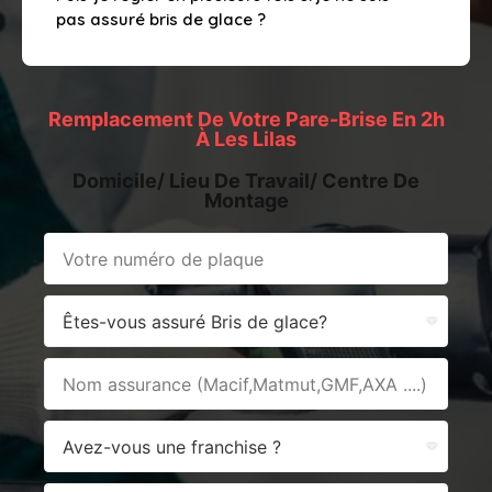
pas assuré bris de glace ?
Remplacement De Votre Pare-Brise En 2h
À Les Lilas
Domicile/ Lieu De Travail/ Centre De
Montage