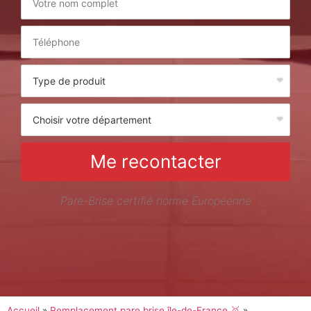
Me recontacter
Pare-Brise certifié norme Européenne
Accueil
»
Remplacement pare brise île-de-France 🥇
»