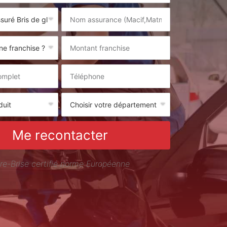
Me recontacter
re-Brise certifié norme Européenne