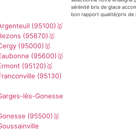
sérénité bris de glace acco
bon rapport qualité/prix de 
rgenteuil (95100)🥇
Bezons (95870)🥇
Cergy (95000)🥇
 Eaubonne (95600)🥇
Ermont (95120)🥇
ranconville (95130)
 Garges-lès-Gonesse
 Gonesse (95500)🥇
oussainville