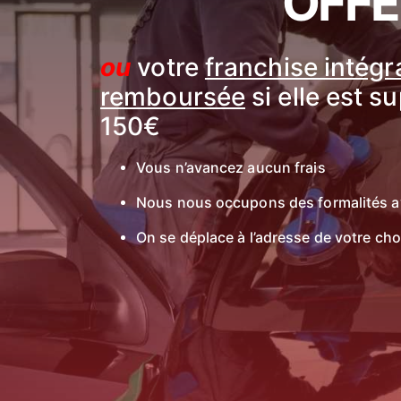
OFFE
ou
votre
franchise intég
remboursée
si elle est s
150€
Vous n’avancez aucun frais
Nous nous occupons des formalités a
On se déplace à l’adresse de votre cho