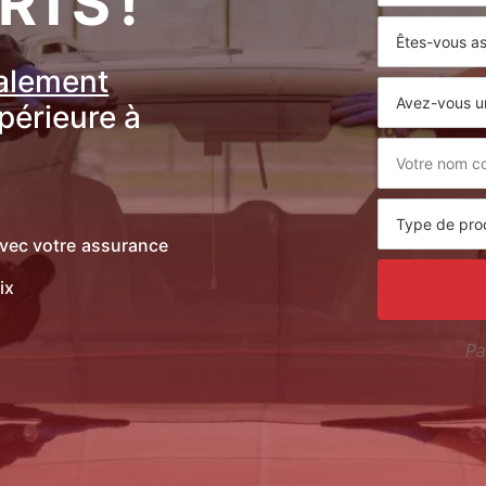
RTS !
ralement
upérieure à
vec votre assurance
ix
Pa