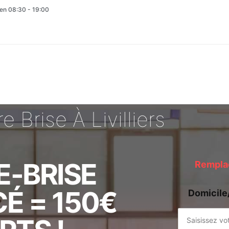
en 08:30 - 19:00
Brise À Livilliers
E-BRISE
Remplac
É = 150€
Domicile