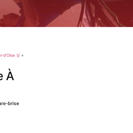
l-d’Oise 🥇
»
e À
are-brise