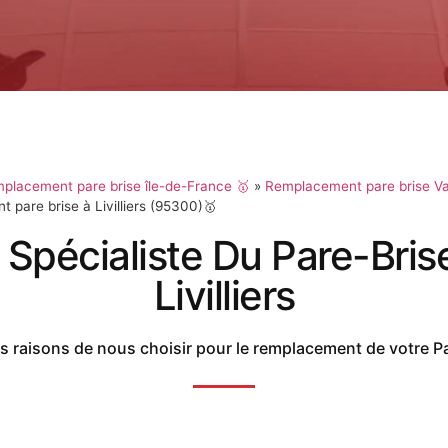
placement pare brise île-de-France 🥇
»
Remplacement pare brise Va
pare brise à Livilliers (95300)🥇
 Spécialiste Du Pare-Bris
Livilliers
 raisons de nous choisir pour le remplacement de votre P