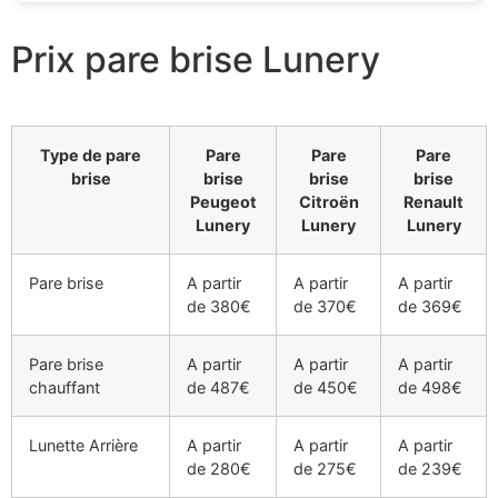
Prix pare brise Lunery
Type de pare
Pare
Pare
Pare
brise
brise
brise
brise
Peugeot
Citroën
Renault
Lunery
Lunery
Lunery
Pare brise
A partir
A partir
A partir
de 380€
de 370€
de 369€
Pare brise
A partir
A partir
A partir
chauffant
de 487€
de 450€
de 498€
Lunette Arrière
A partir
A partir
A partir
de 280€
de 275€
de 239€