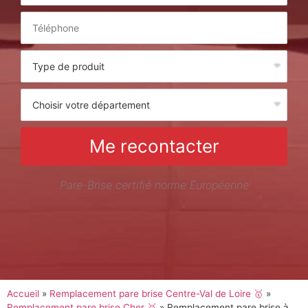
Me recontacter
Pare-Brise certifié norme Européenne
Accueil
»
Remplacement pare brise Centre-Val de Loire 🥇
»
Remplacement pare brise Cher 🥇
»
Remplacement pare brise à