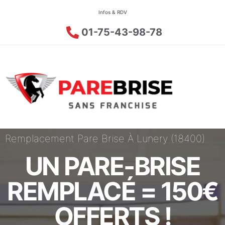
Infos & RDV
01-75-43-98-78
Remplacement Pare Brise À Lunery (18400)
UN PARE-BRISE
REMPLACÉ = 150€
OFFERTS !