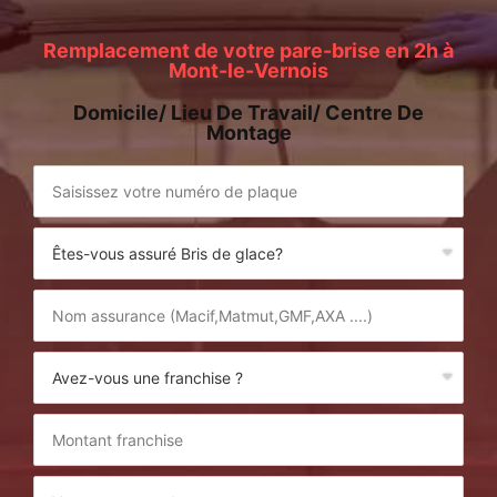
Remplacement de votre pare-brise en 2h à
Mont-le-Vernois
Domicile/ Lieu De Travail/ Centre De
Montage