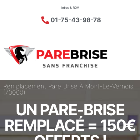
Infos & RDV
01-75-43-98-78
Remplacement Pare Brise À Mont-Le-Vernois
(70000)
UN PARE-BRISE
REMPLACÉ = 150€