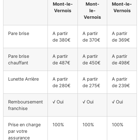
Mont-le-
Mont-
Mont-le-
Vernois
le-
Vernois
Vernois
Pare brise
A partir
A partir
A partir
de 380€
de 370€
de 369€
Pare brise
A partir
A partir
A partir
chauffant
de 487€
de 450€
de 498€
Lunette Arrière
A partir
A partir
A partir
de 280€
de 275€
de 239€
Remboursement
√ Oui
√ Oui
√ Oui
franchise
Prise en charge
100%
100%
100%
par votre
assurance