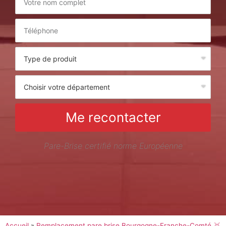
Me recontacter
Pare-Brise certifié norme Européenne
Accueil
»
Remplacement pare brise Bourgogne-Franche-Comté 🥇