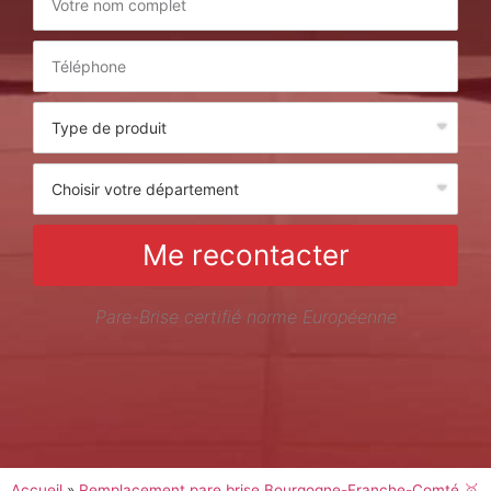
Me recontacter
Pare-Brise certifié norme Européenne
Accueil
»
Remplacement pare brise Bourgogne-Franche-Comté 🥇