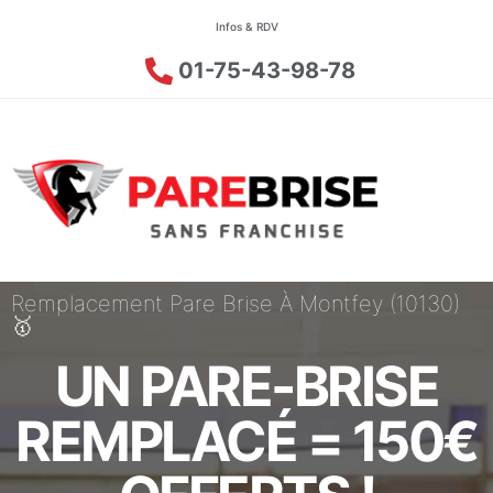
Infos & RDV
01-75-43-98-78
Remplacement Pare Brise À Montfey (10130)
🥇
UN PARE-BRISE
REMPLACÉ = 150€