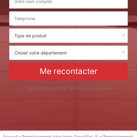
Me recontacter
Pare-Brise certifié norme Européenne
Accueil
»
Remplacement pare brise Grand Est 🥇
»
Remplacement