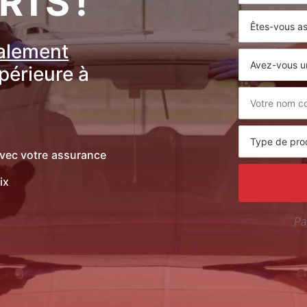
RTS !
ralement
upérieure à
vec votre assurance
ix
Pa