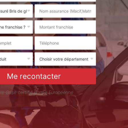
Me recontacter
re-Brise certifié norme Européenne