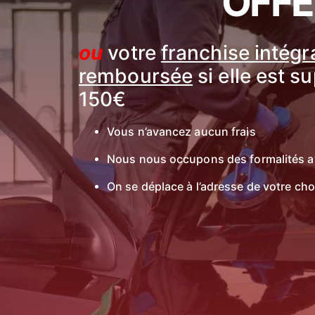
OFFE
ou
votre
franchise intég
remboursée
si elle est s
150€
Vous n’avancez aucun frais
Nous nous occupons des formalités a
On se déplace à l’adresse de votre cho