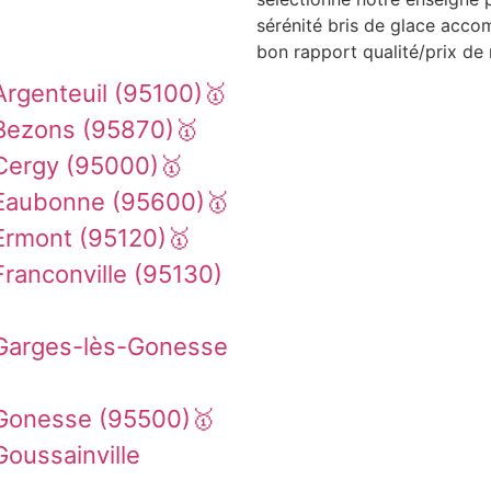
sérénité bris de glace acco
bon rapport qualité/prix de 
rgenteuil (95100)🥇
Bezons (95870)🥇
Cergy (95000)🥇
 Eaubonne (95600)🥇
Ermont (95120)🥇
ranconville (95130)
 Garges-lès-Gonesse
 Gonesse (95500)🥇
oussainville