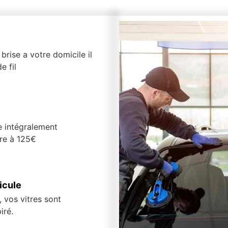
brise a votre domicile il
e fil
e intégralement
ure à 125€
icule
 vos vitres sont
iré.