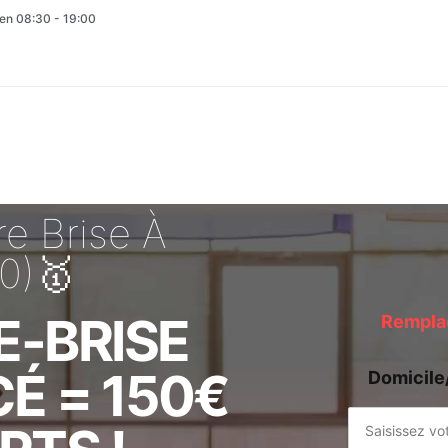
en 08:30 - 19:00
e Brise À
0)🥇
E-BRISE
Remplac
É = 150€
Domicile