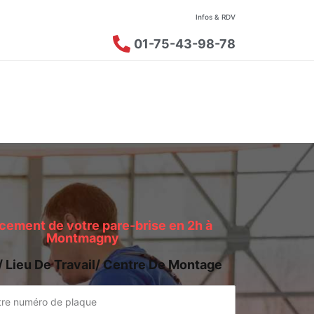
Infos & RDV
01-75-43-98-78
ement de votre pare-brise en 2h à
Montmagny
/ Lieu De Travail/ Centre De Montage