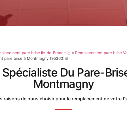
placement pare brise île-de-France 🥇
»
Remplacement pare brise Va
t pare brise à Montmagny (95360)🥇
 Spécialiste Du Pare-Bris
Montmagny
 raisons de nous choisir pour le remplacement de votre P