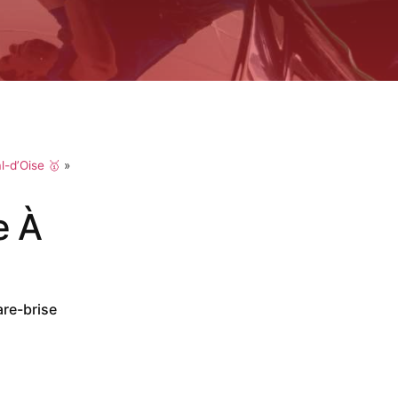
l-d’Oise 🥇
»
e À
are-brise