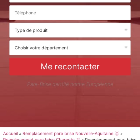
Me recontacter
Pare-Brise certifié norme Européenne
Accueil
»
Remplacement pare brise Nouvelle-Aquitaine 🥇
»
Remplacement pare brise Charente 🥇
»
Remplacement pare brise