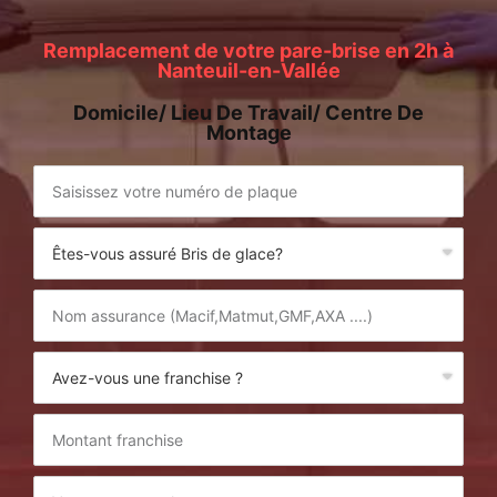
Remplacement de votre pare-brise en 2h à
Nanteuil-en-Vallée
Domicile/ Lieu De Travail/ Centre De
Montage