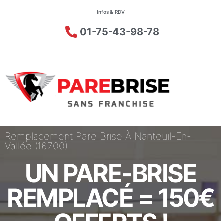
Infos & RDV
01-75-43-98-78
Remplacement Pare Brise À Nanteuil-En-
Vallée (16700)
UN PARE-BRISE
REMPLACÉ = 150€