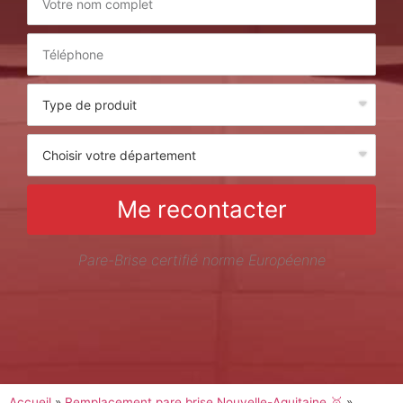
Me recontacter
Pare-Brise certifié norme Européenne
Accueil
»
Remplacement pare brise Nouvelle-Aquitaine 🥇
»