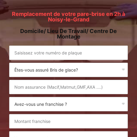
Remplacement de votre pare-brise en 2h à
Noisy-le-Grand
Domicile/ Lieu De Travail/ Centre De
Montage