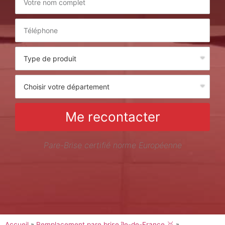
Me recontacter
Pare-Brise certifié norme Européenne
Accueil
»
Remplacement pare brise île-de-France 🥇
»