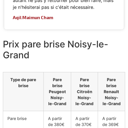
autant ne pas y retourner pour bien faire, mais
je n'hésiterai pas si c'était nécessaire.
Aqil Maimun Cham
Prix pare brise Noisy-le-
Grand
Type de pare
Pare
Pare
Pare
brise
brise
brise
brise
Peugeot
Citroën
Renault
Noisy-
Noisy-
Noisy-
le-Grand
le-Grand
le-Grand
Pare brise
A partir
A partir
A partir
de 380€
de 370€
de 369€