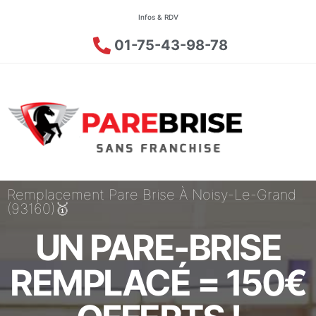
Infos & RDV
01-75-43-98-78
Remplacement Pare Brise À Noisy-Le-Grand
(93160)🥇
UN PARE-BRISE
REMPLACÉ = 150€