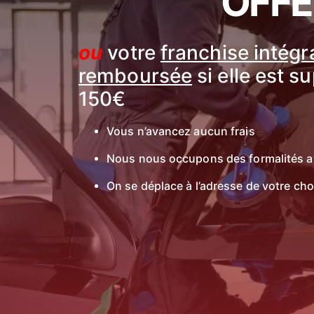
OFFE
ou
votre
franchise intég
remboursée
si elle est s
150€
Vous n’avancez aucun frais
Nous nous occupons des formalités a
On se déplace à l’adresse de votre cho