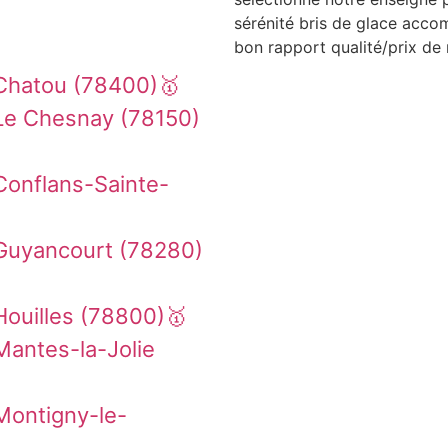
sérénité bris de glace acco
bon rapport qualité/prix de 
Chatou (78400)🥇
Le Chesnay (78150)
Conflans-Sainte-
Guyancourt (78280)
Houilles (78800)🥇
Mantes-la-Jolie
Montigny-le-