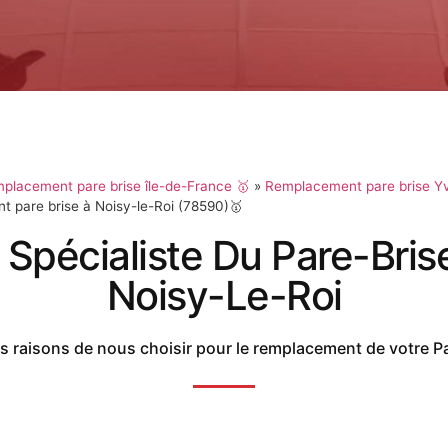
placement pare brise île-de-France 🥇
»
Remplacement pare brise Yv
 pare brise à Noisy-le-Roi (78590)🥇
 Spécialiste Du Pare-Bris
Noisy-Le-Roi
 raisons de nous choisir pour le remplacement de votre P