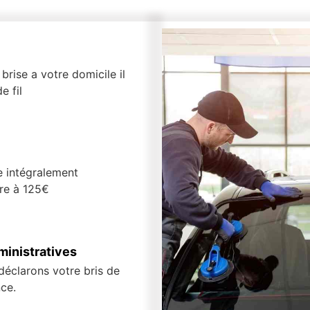
brise a votre domicile il
e fil
e intégralement
ure à 125€
inistratives
 déclarons votre bris de
ce.