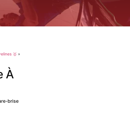
elines 🥇
»
e À
are-brise