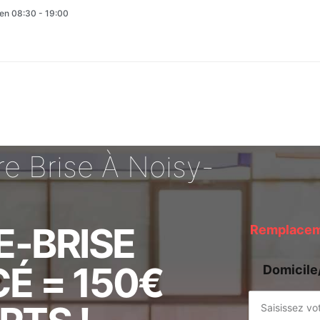
en 08:30 - 19:00
e Brise À Noisy-
E-BRISE
Remplaceme
É = 150€
Domicile