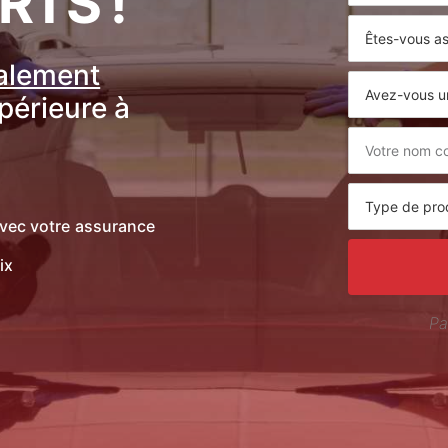
RTS !
ralement
upérieure à
vec votre assurance
ix
Pa