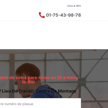
Infos & RDV
01-75-43-98-78
nt de votre pare-brise en 2h à Noisy-
le-Roi
/ Lieu De Travail/ Centre De Montage